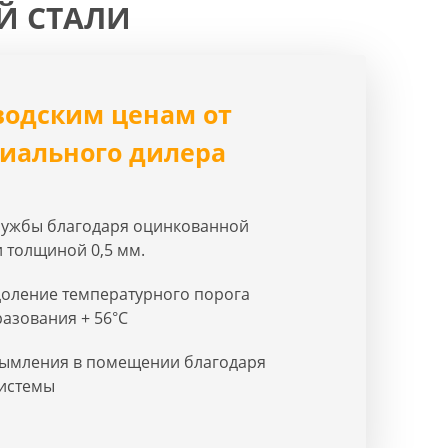
Й СТАЛИ
водским ценам от
иального дилера
лужбы благодаря оцинкованной
и толщиной 0,5 мм.
оление температурного порога
азования + 56°С
дымления в помещении благодаря
системы